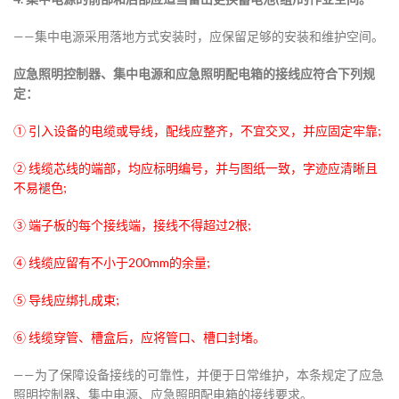
——集中电源采用落地方式安装时，应保留足够的安装和维护空间。
应急照明控制器、集中电源和应急照明配电箱的接线应符合下列规
定：
① 引入设备的电缆或导线，配线应整齐，不宜交叉，并应固定牢靠;
② 线缆芯线的端部，均应标明编号，并与图纸一致，字迹应清晰且
不易褪色;
③ 端子板的每个接线端，接线不得超过2根;
④ 线缆应留有不小于200mm的余量;
⑤ 导线应绑扎成束;
⑥ 线缆穿管、槽盒后，应将管口、槽口封堵。
——为了保障设备接线的可靠性，并便于日常维护，本条规定了应急
照明控制器、集中电源、应急照明配电箱的接线要求。