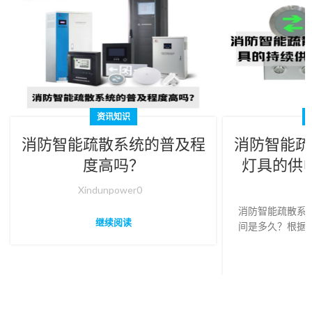
资讯知识
消防智能疏散系统的普及程
消防智能疏
度高吗？
灯具的供
Xindunpower0
X
消防智能疏散系
继续阅读
间是多久？根据
疏散系统应急照
间不