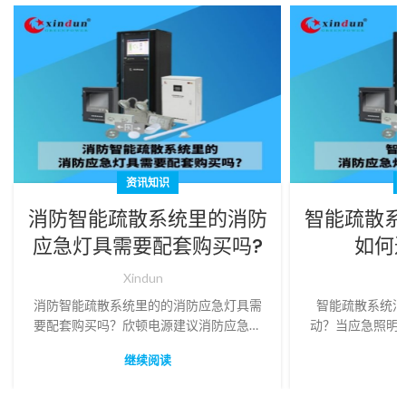
资讯知识
消防智能疏散系统里的消防
智能疏散系
应急灯具需要配套购买吗?
如何
Xindun
X
消防智能疏散系统里的的消防应急灯具需
智能疏散系统消
要配套购买吗？欣顿电源建议消防应急灯
动？当应急照明
具需要配套消防智能疏散系统一起购买，
紧急情况时，它
继续阅读
配套购买能确保系统的完整性、功能性和
防应急灯具和
后期维护。