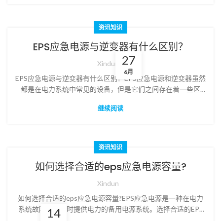
资讯知识
EPS应急电源与逆变器有什么区别？
27
Xindun
6月
EPS应急电源与逆变器有什么区别？EPS应急电源和逆变器虽然
都是在电力系统中常见的设备，但是它们之间存在着一些区
别。了解这些区别有助于我们更好地理解它们的作用和使用方
继续阅读
法，并选择合适的设备来满足我们的需求。
资讯知识
如何选择合适的eps应急电源容量?
Xindun
如何选择合适的eps应急电源容量?EPS应急电源是一种在电力
系统故障或停电时提供电力的备用电源系统。选择合适的EPS
14
电源容量非常重要，因为过小的容量可能无法满足负载需求，