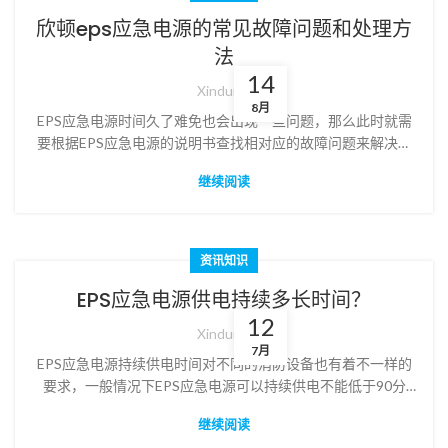
欣顿eps应急电源的常见故障问题和处理方
法
14
Xindun
8月
EPS应急电源时间久了难免也会出现一些问题，那么此时就需
要根据EPS应急电源的说明书查找相对应的故障问题来解决它
们。
继续阅读
资讯知识
EPS应急电源供电持续多长时间？
12
Xindun
7月
EPS应急电源持续供电时间对不同的消防设备也有着不一样的
要求，一般情况下EPS应急电源可以持续供电不能低于90分
钟，这不仅满足在发生火灾疏散时的应急照明，也要为消防人
继续阅读
员的救援照明等需要。