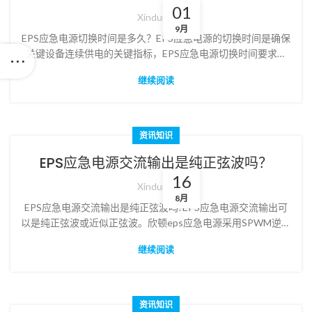
01
Xindun
9月
EPS应急电源切换时间是多久？EPS应急电源的切换时间是确保
关键设备连续供电的关键指标，EPS应急电源切换时间要求不
能大于5s。
继续阅读
资讯知识
EPS应急电源交流输出是纯正弦波吗？
16
Xindun
8月
EPS应急电源交流输出是纯正弦波吗?EPS应急电源交流输出可
以是纯正弦波或近似正弦波。欣顿eps应急电源采用SPWM逆变
技术，纯正弦波交流输出，供电质量高，适应各种照明负载及
继续阅读
设备。
资讯知识