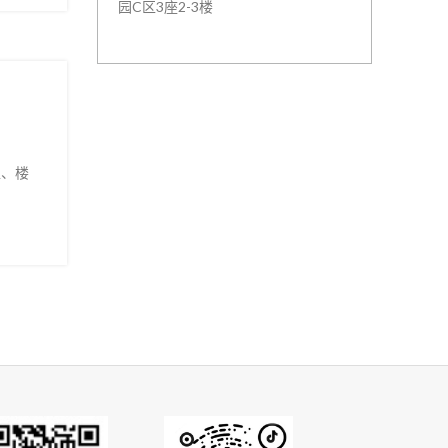
园C区3座2-3楼
区、楼