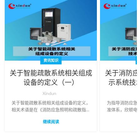
资讯知识
关于智能疏散系统相关组成
关于消防应
设备的定义（一）
示系统技
Xindun
X
关于智能疏散系统相关组成设备的定义，
为指导消防应急
相关术语是在《消防应急照明和疏散指示
准体系，欣顿电
系统GB17945-2010》里的解释。
明及疏散指示系
继续阅读