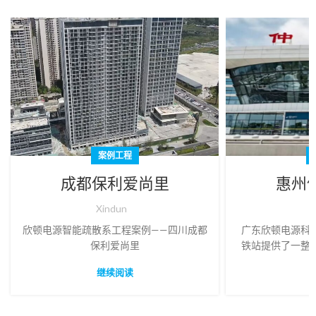
案例工程
成都保利爱尚里
惠州
Xindun
X
欣顿电源智能疏散系工程案例——四川成都
广东欣顿电源科
保利爱尚里
铁站提供了一整
方案，智能疏散
继续阅读
例中的成功应用
和应用提供了