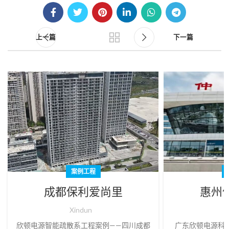
10月
9月
上一篇
下一篇
案例工程
成都保利爱尚里
惠州
Xindun
X
欣顿电源智能疏散系工程案例——四川成都
广东欣顿电源科