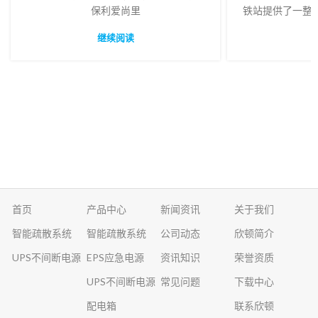
保利爱尚里
铁站提供了一整
方案，智能疏散
继续阅读
例中的成功应用
和应用提供了
首页
产品中心
新闻资讯
关于我们
智能疏散系统
智能疏散系统
公司动态
欣顿简介
UPS不间断电源
EPS应急电源
资讯知识
荣誉资质
UPS不间断电源
常见问题
下载中心
配电箱
联系欣顿