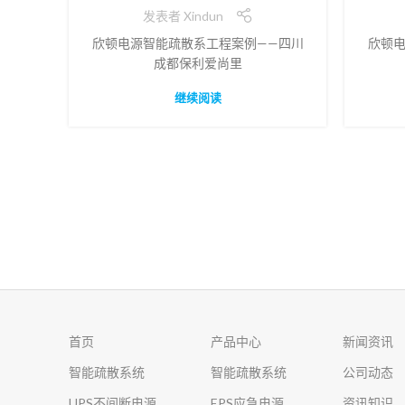
发表者
Xindun
欣顿电源智能疏散系工程案例——四川
欣顿电
成都保利爱尚里
继续阅读
首页
产品中心
新闻资讯
智能疏散系统
智能疏散系统
公司动态
UPS不间断电源
EPS应急电源
资讯知识