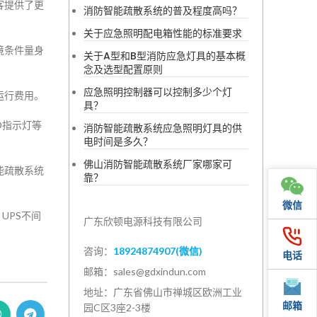
客提供了更
消防智能疏散系统的普及程度高吗？
关于应急照明配电箱性能的标准要求
境条件量身
关于A型和B型消防应急灯具的基本概
念及选型配置原则
应急照明控制器可以控制多少个灯
运行费用。
具？
D指示灯等
消防智能疏散系统应急照明灯具的供
电时间是多久？
佛山消防智能疏散系统厂家哪家可
能疏散系统
靠？
微信
UPS不间
广东欣顿电源科技有限公司
咨询：
18924874907(微信)
电话
邮箱：sales@gdxindun.com
地址：广东省佛山市禅城区欧洲工业
邮箱
园C区3座2-3楼