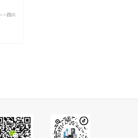
务中心
发表者
Xindun
——四川
欣
欣顿电源智能疏散系工程案例——顺德
九如城综合为老服务中心
继续阅读