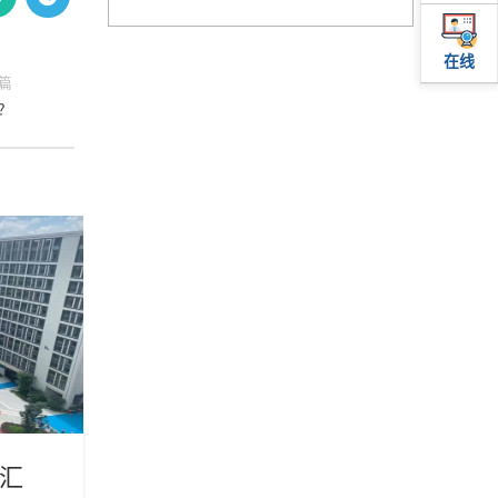
在线
篇
？
30
2
10月
9
案例工程
汇
顺德九如城综合为老服